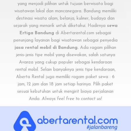
yang menjadi pilihan untuk tujuan berwisata bagi
wisatawan lokal dan mancanegara. Bandung memiliki
destinasi wisata alam, belanja, kuliner, budaya dan
sejarah yang menarik untuk diketahui. Hadirnya
sewa
Ertiga Bandung
di Abertarental.com sebagai
penunjang layanan bagi wisatawan sebagai penyedia
jasa rental mobil di Bandung
.
Ada ragam pilihan
jenis-jenis tipe mobil yang disewakan, salah satunya
Avanza
yang cukup populer sebagai kendaraan
rental mobil. Selain banyaknya jenis tipe kendaraan,
Aberta Rental juga memiliki ragam paket sewa : 6
jam, 12 jam dan 18 jam setiap harinya. Pilih paket
sesuai kebutuhan untuk mengirit biaya perjalanan
Anda.
Always feel free to contact us!