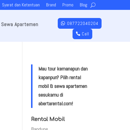
Syarat dan Ketentuan
Brand
Promo
Blog
087722040204
Sewa Apartemen
Call
Mau tour kemanapun dan
kapanpun? Pilih rental
mobil & sewa apartemen
sesukamu di
abertarental.com!
Rental Mobil
Bandung