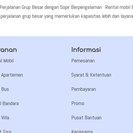
k Perjalanan Grup Besar dengan Sopir Berpengalaman Rental mobil
 perjalanan grup besar yang memerlukan kapasitas lebih dan layan
yanan
Informasi
l Mobil
Pemesanan
 Apartemen
Syarat & Ketentuan
 Bus
Pembayaran
l Bandara
Promo
Villa
Pusat Bantuan
t Tour
Kerjasama