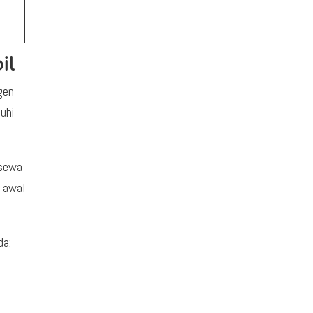
g
il
gen
uhi
 sewa
i awal
da: