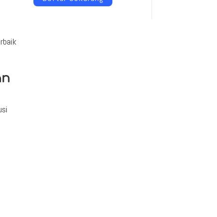
rbaik
an
usi