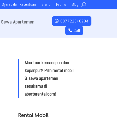
Syarat dan Ketentuan
Brand
Promo
Blog
087722040204
Sewa Apartemen
Call
Mau tour kemanapun dan
kapanpun? Pilih rental mobil
& sewa apartemen
sesukamu di
abertarental.com!
Rental Mobil