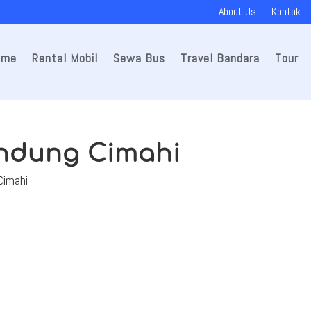
About Us
Kontak
ome
Rental Mobil
Sewa Bus
Travel Bandara
Tour
andung Cimahi
Cimahi