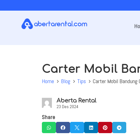
H
Carter Mobil B
Home
Blog
Tips
Carter Mobil Bandung 
5
5
5
Aberta Rental
23 Des 2024
Share





