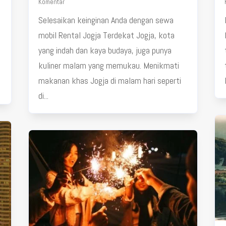
Komentar
Selesaikan keinginan Anda dengan sewa
mobil Rental Jogja Terdekat Jogja, kota
yang indah dan kaya budaya, juga punya
kuliner malam yang memukau. Menikmati
makanan khas Jogja di malam hari seperti
di...