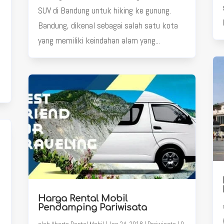
SUV di Bandung untuk hiking ke gunung.
Bandung, dikenal sebagai salah satu kota
yang memiliki keindahan alam yang...
Harga Rental Mobil
Pendamping Pariwisata