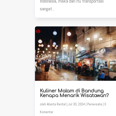
Indonesia, maka dari itu transportasi
sangat...
Kuliner Malam di Bandung
Kenapa Menarik Wisatawan?
oleh
Aberta Rental
|
Jul 30, 2024
|
Pariwisata
| 0
Komentar