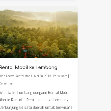
Rental Mobil ke Lembang
oleh
Aberta Rental Mobil
|
Mei 28, 2018
|
Pariwisata
| 0
Komentar
Wisata ke Lembang dengann Rental Mobil
Aberta Rental – Rental mobil ke Lembang.
Berkunjung ke satu daerah untuk berwisata