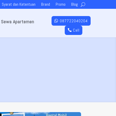
Syarat dan Ketentuan
Brand
Promo
Blog
087722040204
Sewa Apartemen
Call