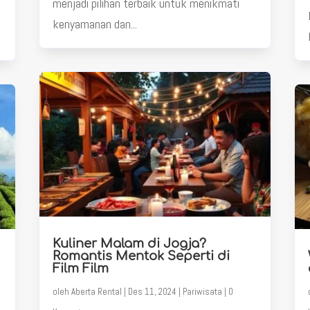
menjadi pilihan terbaik untuk menikmati
kenyamanan dan...
Kuliner Malam di Jogja?
Romantis Mentok Seperti di
Film Film
oleh
Aberta Rental
|
Des 11, 2024
|
Pariwisata
| 0