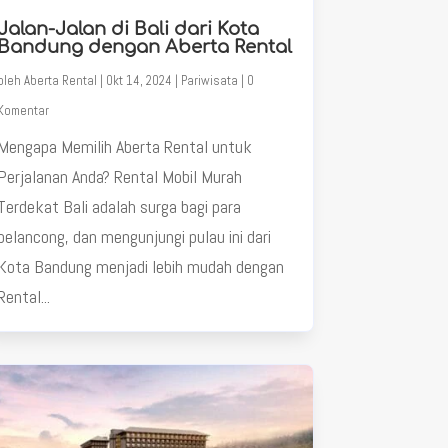
Jalan-Jalan di Bali dari Kota
Bandung dengan Aberta Rental
oleh
Aberta Rental
|
Okt 14, 2024
|
Pariwisata
| 0
Komentar
Mengapa Memilih Aberta Rental untuk
Perjalanan Anda? Rental Mobil Murah
Terdekat Bali adalah surga bagi para
pelancong, dan mengunjungi pulau ini dari
Kota Bandung menjadi lebih mudah dengan
Rental...