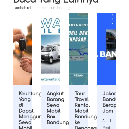
Tambah referensi sebelum berpergian.
Keuntungan
Angkut
Tour
Jakarta
Yang
Barang
Travel
Bandung
di
Sewa
Rental
Berapa
Dapat
Mobil
Mobil
Jam
Menggunakan
Box
Bandung
Aberta
Sewa
Bandung
ke
Rental
Mobil
Denpasar