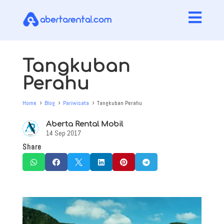

Tangkuban
Perahu
Home
Blog
Pariwisata
Tangkuban Perahu
5
5
5
Aberta Rental Mobil
14 Sep 2017
Share





