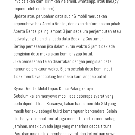
Invoice akan kami kirimkan via email, whatsapp, atau line.(by
request oleh customer).
Update atau perubahan data supir & mobil merupakan
sepenuhnya hak Aberta Rental, dan akan diinformasikan pihak
Aberta Rental paling lambat 3 jam sebelum penjemputan atau
jadwal yang telah diisi pada data Booking Customer.
Setiap pemesanan jika dalam kurun waktu 3 jam tidak ada
pengisian data maka akan kami anggap batal.
Jika pemesanan telah disertakan dengan pengisian data
namun dalam kurun waktu 6 jam setelah data kami input
tidak membayar booking fee maka kami anggap batal.
Syarat Rental Mobil Lepas Kunci Palangkaraya
Sebelum kalian menyewa mobil, ada beberapa syarat yang
perlu diperhatikan. Biasanya, kalian harus memiliki SIM yang
masih berlaku sebagai bukti kemampuan berkendara. Selain
itu, banyak tempat rental juga meminta kartu kredit sebagai
jaminan, meskipun ada juga yang menerima deposit tunai.
Pastikan juga untuk membaca syarat dan ketentuan sewa