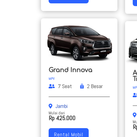
Grand Innova
A
T
MPV
7 Seat
2 Besar
MP
Jambi
Mulai dari
Rp 425.000
Mu
R
Rental Mobil