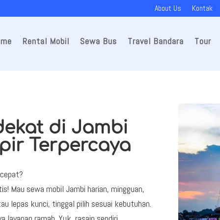
About Us
Kontak
ome
Rental Mobil
Sewa Bus
Travel Bandara
Tour
dekat di Jambi
ir Terpercaya
 cepat?
tis! Mau sewa mobil Jambi harian, mingguan,
au lepas kunci, tinggal pilih sesuai kebutuhan.
a layanan ramah. Yuk, rasain sendiri