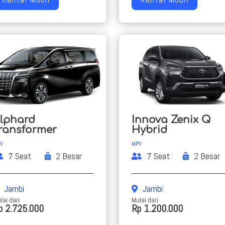
lphard
Innova Zenix Q
ransformer
Hybrid
V
MPV
7 Seat
2 Besar
7 Seat
2 Besar
Jambi
Jambi
lai dari
Mulai dari
p 2.725.000
Rp 1.200.000