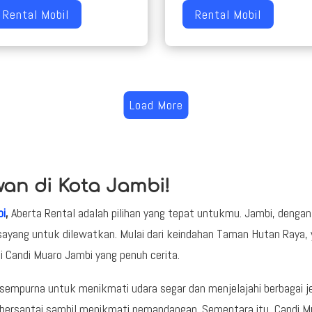
Rental Mobil
Rental Mobil
Load More
wan di Kota Jambi!
bi
,
Aberta Rental adalah pilihan yang tepat untukmu. Jambi, denga
ayang untuk dilewatkan. Mulai dari keindahan Taman Hutan Raya, y
i Candi Muaro Jambi yang penuh cerita.
mpurna untuk menikmati udara segar dan menjelajahi berbagai jeni
ar bersantai sambil menikmati pemandangan. Sementara itu, Candi M