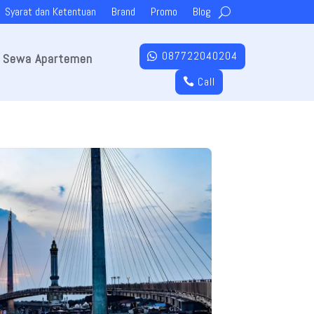
Syarat dan Ketentuan
Brand
Promo
Blog
087722040204
Sewa Apartemen
Call