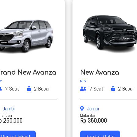
rand New Avanza
New Avanza
V
MPV
7 Seat
2 Besar
7 Seat
2 Besar
Jambi
Jambi
lai dari
Mulai dari
p 250.000
Rp 350.000
Rental Mobil
Rental Mobil