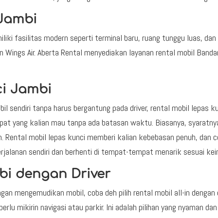
 Jambi
liki fasilitas modern seperti terminal baru, ruang tunggu luas, da
 dan Wings Air. Aberta Rental menyediakan layanan rental mobil Band
ci Jambi
 sendiri tanpa harus bergantung pada driver, rental mobil lepas kun
at yang kalian mau tanpa ada batasan waktu. Biasanya, syaratnya
n. Rental mobil lepas kunci memberi kalian kebebasan penuh, dan 
perjalanan sendiri dan berhenti di tempat-tempat menarik sesuai kei
mbi dengan Driver
ngan mengemudikan mobil, coba deh pilih rental mobil all-in dengan d
rlu mikirin navigasi atau parkir. Ini adalah pilihan yang nyaman da