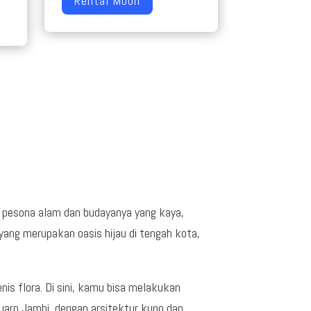
Rental Mobil
n pesona alam dan budayanya yang kaya,
ang merupakan oasis hijau di tengah kota,
s flora. Di sini, kamu bisa melakukan
uaro Jambi, dengan arsitektur kuno dan