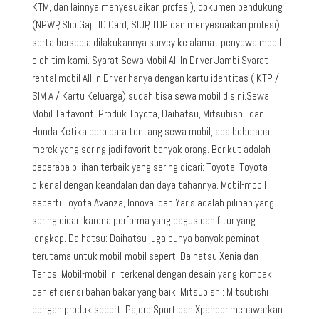
KTM, dan lainnya menyesuaikan profesi), dokumen pendukung
(NPWP, Slip Gaji, ID Card, SIUP, TDP dan menyesuaikan profesi),
serta bersedia dilakukannya survey ke alamat penyewa mobil
oleh tim kami. Syarat Sewa Mobil All In Driver Jambi Syarat
rental mobil All In Driver hanya dengan kartu identitas ( KTP /
SIM A / Kartu Keluarga) sudah bisa sewa mobil disini.Sewa
Mobil Terfavorit: Produk Toyota, Daihatsu, Mitsubishi, dan
Honda Ketika berbicara tentang sewa mobil, ada beberapa
merek yang sering jadi favorit banyak orang. Berikut adalah
beberapa pilihan terbaik yang sering dicari: Toyota: Toyota
dikenal dengan keandalan dan daya tahannya. Mobil-mobil
seperti Toyota Avanza, Innova, dan Yaris adalah pilihan yang
sering dicari karena performa yang bagus dan fitur yang
lengkap. Daihatsu: Daihatsu juga punya banyak peminat,
terutama untuk mobil-mobil seperti Daihatsu Xenia dan
Terios. Mobil-mobil ini terkenal dengan desain yang kompak
dan efisiensi bahan bakar yang baik. Mitsubishi: Mitsubishi
dengan produk seperti Pajero Sport dan Xpander menawarkan