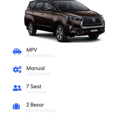
MPV

Model Kendaraan
Manual

Tipe Transmisi
7 Seat

Jumlah Seat
2 Besar

Kapasitas Bagasi