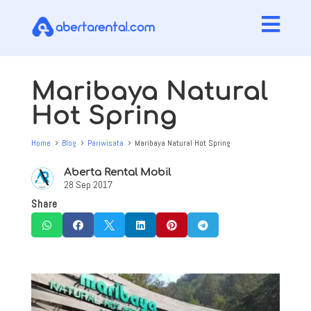

Maribaya Natural
Hot Spring
Home
Blog
Pariwisata
Maribaya Natural Hot Spring
5
5
5
Aberta Rental Mobil
28 Sep 2017
Share





