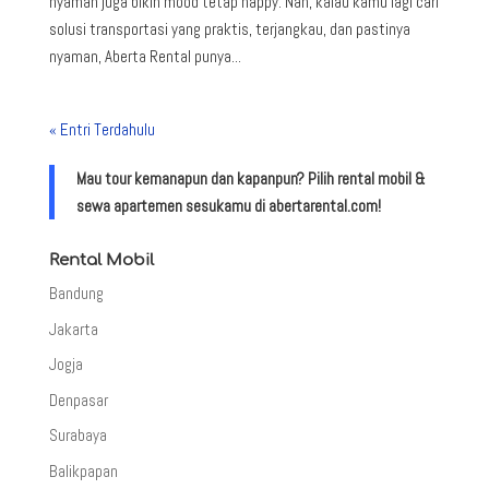
nyaman juga bikin mood tetap happy. Nah, kalau kamu lagi cari
solusi transportasi yang praktis, terjangkau, dan pastinya
nyaman, Aberta Rental punya...
« Entri Terdahulu
Mau tour kemanapun dan kapanpun? Pilih rental mobil &
sewa apartemen sesukamu di abertarental.com!
Rental Mobil
Bandung
Jakarta
Jogja
Denpasar
Surabaya
Balikpapan