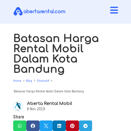

Batasan Harga
Rental Mobil
Dalam Kota
Bandung
Home
Blog
Otomotif
5
5
5
Batasan Harga Rental Mobil Dalam Kota Bandung
Aberta Rental Mobil
8 Nov 2019
Share





