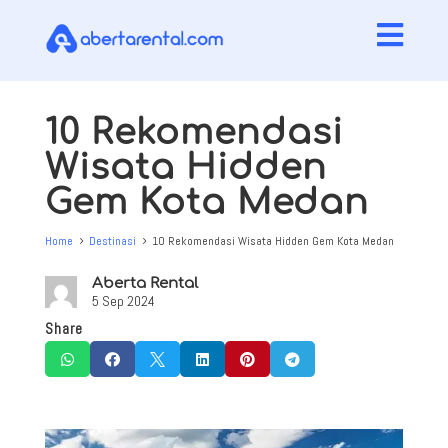

10 Rekomendasi
Wisata Hidden
Gem Kota Medan
Home
Destinasi
10 Rekomendasi Wisata Hidden Gem Kota Medan
5
5
Aberta Rental
5 Sep 2024
Share





