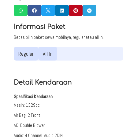






Informasi Paket
Bebas pilih paket sewa mobilnya, regular atau all in.
Regular
All In
Detail Kendaraan
Spesifikasi Kendaraan
Mesin
:
1329cc
Air Bag
:
2 Front
AC
:
Double Blower
Audio
:
4 Channel, Audio 2DIN