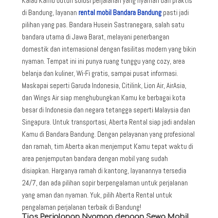
Kalau Kamu butuh solusi perjalanan yang nyaman dan praktis
di Bandung, layanan
rental mobil Bandara Bandung
pasti jadi
pilihan yang pas. Bandara Husein Sastranegara, salah satu
bandara utama di Jawa Barat, melayani penerbangan
domestik dan internasional dengan fasilitas modern yang bikin
nyaman. Tempat ini ini punya ruang tunggu yang cozy, area
belanja dan kuliner, Wi-Fi gratis, sampai pusat informasi.
Maskapai seperti Garuda Indonesia, Citilink, Lion Air, AirAsia,
dan Wings Air siap menghubungkan Kamu ke berbagai kota
besar di Indonesia dan negara tetangga seperti Malaysia dan
Singapura. Untuk transportasi, Aberta Rental siap jadi andalan
Kamu di Bandara Bandung. Dengan pelayanan yang profesional
dan ramah, tim Aberta akan menjemput Kamu tepat waktu di
area penjemputan bandara dengan mobil yang sudah
disiapkan. Harganya ramah di kantong, layanannya tersedia
24/7, dan ada pilihan sopir berpengalaman untuk perjalanan
yang aman dan nyaman. Yuk, pilih Aberta Rental untuk
pengalaman perjalanan terbaik di Bandung!
Tips Perjalanan Nyaman dengan Sewa Mobil