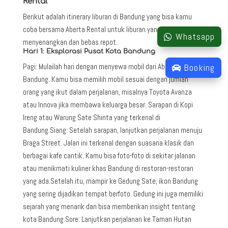
Rental
Berikut adalah itinerary liburan di Bandung yang bisa kamu
coba bersama Aberta Rental untuk liburan yang
Whatsapp
menyenangkan dan bebas repot.
Hari 1: Eksplorasi Pusat Kota Bandung
Booking
Pagi: Mulailah hari dengan menyewa mobil dari Aberta Rental
Bandung. Kamu bisa memilih mobil sesuai dengan jumlah
orang yang ikut dalam perjalanan, misalnya Toyota Avanza
atau Innova jika membawa keluarga besar. Sarapan di Kopi
Ireng atau Warung Sate Shinta yang terkenal di
Bandung.Siang: Setelah sarapan, lanjutkan perjalanan menuju
Braga Street. Jalan ini terkenal dengan suasana klasik dan
berbagai kafe cantik. Kamu bisa foto-foto di sekitar jalanan
atau menikmati kuliner khas Bandung di restoran-restoran
yang ada.Setelah itu, mampir ke Gedung Sate, ikon Bandung
yang sering dijadikan tempat berfoto. Gedung ini juga memiliki
sejarah yang menarik dan bisa memberikan insight tentang
kota Bandung.Sore: Lanjutkan perjalanan ke Taman Hutan