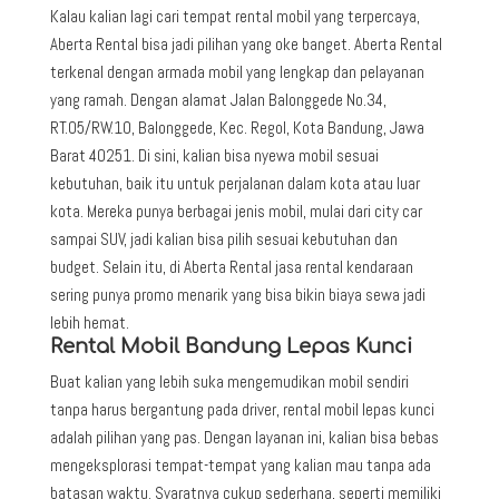
Kalau kalian lagi cari tempat rental mobil yang terpercaya,
Aberta Rental bisa jadi pilihan yang oke banget. Aberta Rental
terkenal dengan armada mobil yang lengkap dan pelayanan
yang ramah. Dengan alamat Jalan Balonggede No.34,
RT.05/RW.10, Balonggede, Kec. Regol, Kota Bandung, Jawa
Barat 40251. Di sini, kalian bisa nyewa mobil sesuai
kebutuhan, baik itu untuk perjalanan dalam kota atau luar
kota. Mereka punya berbagai jenis mobil, mulai dari city car
sampai SUV, jadi kalian bisa pilih sesuai kebutuhan dan
budget. Selain itu, di Aberta Rental jasa rental kendaraan
sering punya promo menarik yang bisa bikin biaya sewa jadi
lebih hemat.
Rental Mobil Bandung Lepas Kunci
Buat kalian yang lebih suka mengemudikan mobil sendiri
tanpa harus bergantung pada driver, rental mobil lepas kunci
adalah pilihan yang pas. Dengan layanan ini, kalian bisa bebas
mengeksplorasi tempat-tempat yang kalian mau tanpa ada
batasan waktu. Syaratnya cukup sederhana, seperti memiliki