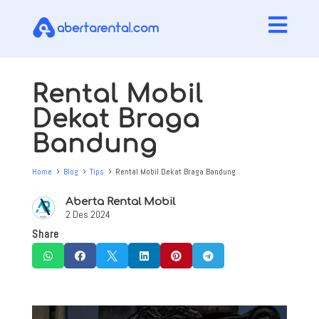

Rental Mobil
Dekat Braga
Bandung
Home
Blog
Tips
Rental Mobil Dekat Braga Bandung
5
5
5
Aberta Rental Mobil
2 Des 2024
Share





