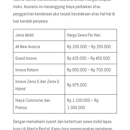
risiko. Asuransi ini menanggung biaya perbaikan atau
penggantian kendaraan jika terjadi kecelakaan atau hal-hal di
luar kendali penyewa.
Jenis Mobil
Harga Sewa Per Hari
All New Avanza
Rp 200.000 – Rp 250.000
Grand Innova
Rp 425.000 – Rp 450.000
Innova Reborn
Rp 650.000 – Rp 700.000
Innova Zenix G dan Zenix G
Rp 975.000
Hybrid
Hiace Commuter dan
Rp 1.100.000 – Rp
Premio
1.300.000
Dengan memahami syarat dan ketentuan sewa mobil lepas
kunci di Aberta Rental, Kamu bisa merencanakan perjalanan