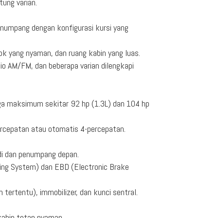
tung varian.
umpang dengan konfigurasi kursi yang
 jok yang nyaman, dan ruang kabin yang luas.
io AM/FM, dan beberapa varian dilengkapi
aga maksimum sekitar 92 hp (1.3L) dan 104 hp
percepatan atau otomatis 4-percepatan.
di dan penumpang depan.
ing System) dan EBD (Electronic Brake
tertentu), immobilizer, dan kunci sentral.
kabin tetap nyaman.