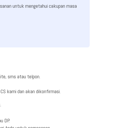
mesanan untuk mengetahui cakupan masa
ite, sms atau telpon.
CS kami dan akan dikonfirmasi.
.
u DP.
ngi Anda untuk pemesanan.