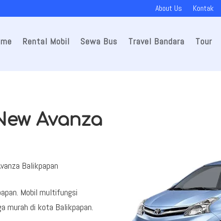
About Us
Kontak
ome
Rental Mobil
Sewa Bus
Travel Bandara
Tour
 New Avanza
Avanza Balikpapan
papan. Mobil multifungsi
 murah di kota Balikpapan.