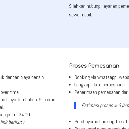
Silahkan hubungi layanan pe
sewa mobil.
Proses Pemesanan
uk dengan biaya bensin
Booking via whatsapp, webs
Lengkapi data pemesanan.
over time.
Penerimaan pemesanan dari 
an biaya tambahan. Silahkan
Estimasi proses ± 3 jam
al.
ap pukul 24.00.
Pembayaran booking fee ata
link berikut :
Driver kami akan menghubu