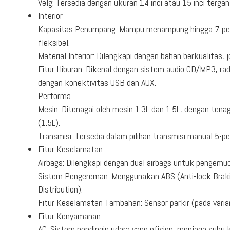
Velg: Tersedia dengan ukuran 14 inci atau 15 inci tergan
Interior
Kapasitas Penumpang: Mampu menampung hingga 7 pen
fleksibel.
Material Interior: Dilengkapi dengan bahan berkualitas,
Fitur Hiburan: Dikenal dengan sistem audio CD/MP3, rad
dengan konektivitas USB dan AUX.
Performa
Mesin: Ditenagai oleh mesin 1.3L dan 1.5L, dengan ten
(1.5L).
Transmisi: Tersedia dalam pilihan transmisi manual 5-
Fitur Keselamatan
Airbags: Dilengkapi dengan dual airbags untuk pengemu
Sistem Pengereman: Menggunakan ABS (Anti-lock Brak
Distribution).
Fitur Keselamatan Tambahan: Sensor parkir (pada varian 
Fitur Kenyamanan
AC: Sistem pendingin udara yang efisien, menjaga suhu 