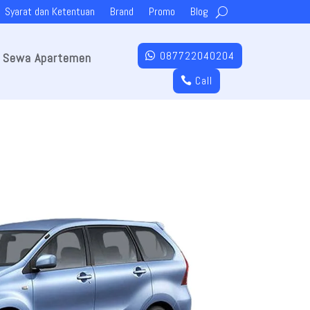
Syarat dan Ketentuan
Brand
Promo
Blog
087722040204
Sewa Apartemen
Call