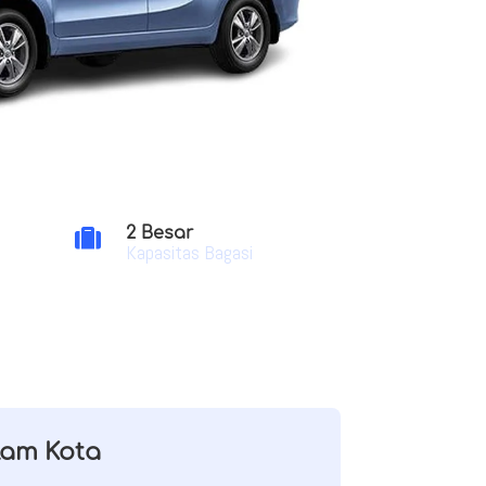
2 Besar

Kapasitas Bagasi
lam Kota