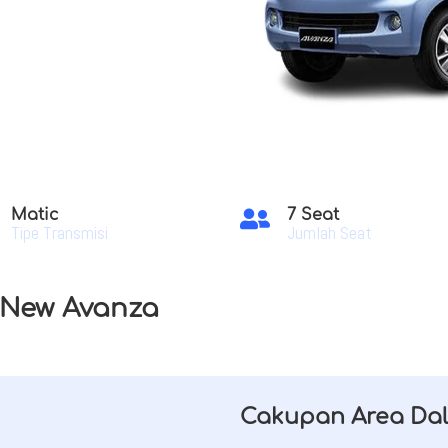
Matic
7 Seat

Tipe Transmisi
Jumlah Seat
l New Avanza
Cakupan Area Da