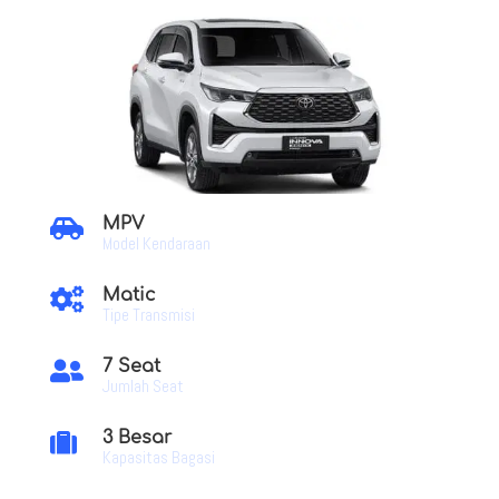
MPV

Model Kendaraan
Matic

Tipe Transmisi
7 Seat

Jumlah Seat
3 Besar

Kapasitas Bagasi