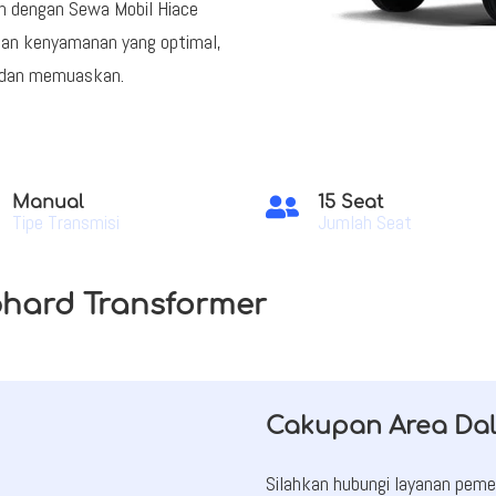
n dengan Sewa Mobil Hiace
dan kenyamanan yang optimal,
 dan memuaskan.
Manual
15 Seat

Tipe Transmisi
Jumlah Seat
phard Transformer
Cakupan Area Da
Silahkan hubungi layanan pe