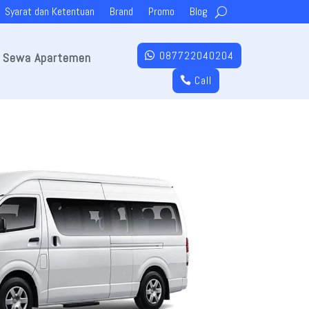
Syarat dan Ketentuan
Brand
Promo
Blog
087722040204
Sewa Apartemen
Call