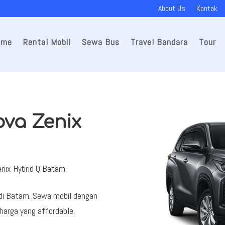
About Us
Kontak
ome
Rental Mobil
Sewa Bus
Travel Bandara
Tour
ova Zenix
enix Hybrid Q Batam
 di Batam. Sewa mobil dengan
 harga yang affordable.