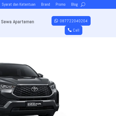
Syarat dan Ketentuan
Brand
Promo
Blog
087722040204
Sewa Apartemen
Call