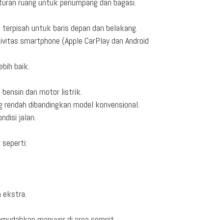
turan ruang untuk penumpang dan bagasi.
 terpisah untuk baris depan dan belakang.
ivitas smartphone (Apple CarPlay dan Android
bih baik.
bensin dan motor listrik.
ng rendah dibandingkan model konvensional.
disi jalan.
seperti:
 ekstra.
emudahkan manuver di area sempit.