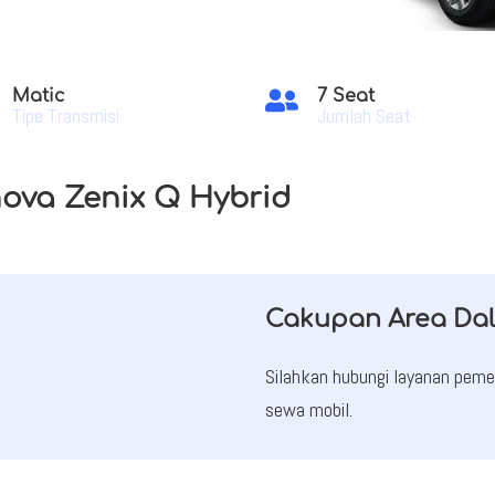
Matic
7 Seat

Tipe Transmisi
Jumlah Seat
nova Zenix Q Hybrid
Cakupan Area Da
Silahkan hubungi layanan pe
sewa mobil.