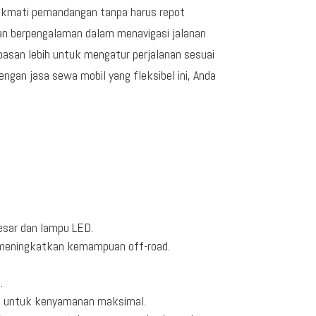
enikmati pemandangan tanpa harus repot
an berpengalaman dalam menavigasi jalanan
asan lebih untuk mengatur perjalanan sesuai
engan jasa sewa mobil yang fleksibel ini, Anda
besar dan lampu LED.
 meningkatkan kemampuan off-road.
.
mis untuk kenyamanan maksimal.