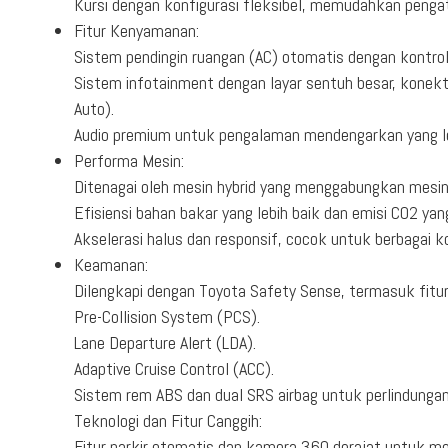
Kursi dengan konfigurasi fleksibel, memudahkan penga
Fitur Kenyamanan:
Sistem pendingin ruangan (AC) otomatis dengan kontrol
Sistem infotainment dengan layar sentuh besar, konekt
Auto).
Audio premium untuk pengalaman mendengarkan yang le
Performa Mesin:
Ditenagai oleh mesin hybrid yang menggabungkan mesin 
Efisiensi bahan bakar yang lebih baik dan emisi CO2 ya
Akselerasi halus dan responsif, cocok untuk berbagai kon
Keamanan:
Dilengkapi dengan Toyota Safety Sense, termasuk fitur 
Pre-Collision System (PCS).
Lane Departure Alert (LDA).
Adaptive Cruise Control (ACC).
Sistem rem ABS dan dual SRS airbag untuk perlindungan
Teknologi dan Fitur Canggih:
Fitur parkir otomatis dan kamera 360 derajat untuk m