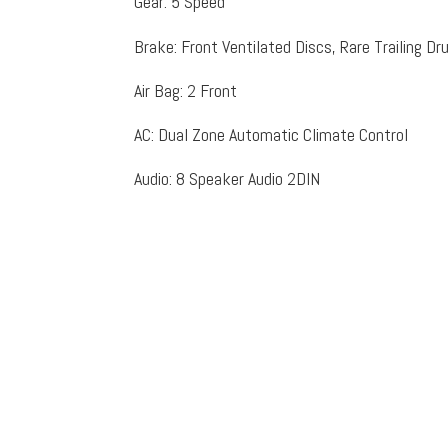
Gear
:
5 Speed
Brake
:
Front Ventilated Discs, Rare Trailing D
Air Bag
:
2 Front
AC
:
Dual Zone Automatic Climate Control
Audio
:
8 Speaker Audio 2DIN