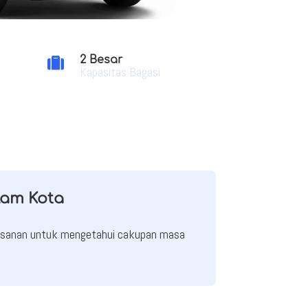
2 Besar

Kapasitas Bagasi
lam Kota
mesanan untuk mengetahui cakupan masa