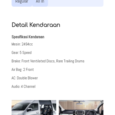
Regular
All In
Detail Kendaraan
Spesifikasi Kendaraan
Mesin
:
2494cc
Gear
:
5 Speed
Brake
:
Front Ventilated Discs, Rare Trailing Drums
Air Bag
:
2 Front
AC
:
Double Blower
Audio
:
4 Channel