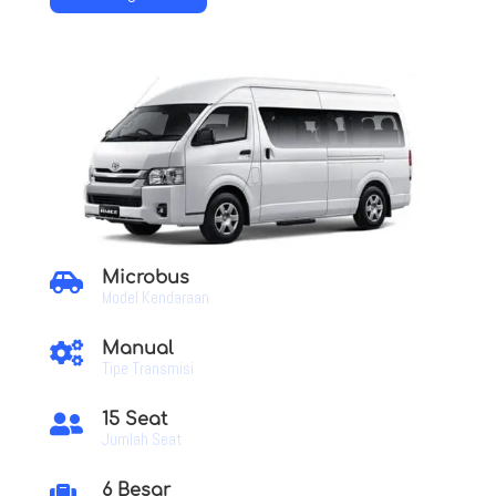
Microbus

Model Kendaraan
Manual

Tipe Transmisi
15 Seat

Jumlah Seat
6 Besar
