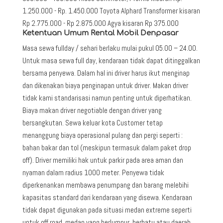
1.250.000 - Rp. 1.450.000 Toyota Alphard Transformer kisaran
Rp 2.775.000 - Rp 2.875.000 Agya kisaran Rp 375.000
Ketentuan Umum Rental Mobil Denpasar
Masa sewa fullday / sehari berlaku mulai pukul 05.00 – 24.00.
Untuk masa sewa full day, kendaraan tidak dapat ditinggalkan
bersama penyewa. Dalam hal ini driver harus ikut menginap
dan dikenakan biaya penginapan untuk driver. Makan driver
tidak kami standarisasi namun penting untuk diperhatikan.
Biaya makan driver negotiable dengan driver yang
bersangkutan. Sewa keluar kota Customer tetap
menanggung biaya operasional pulang dan pergi seperti :
bahan bakar dan tol (meskipun termasuk dalam paket drop
off). Driver memiliki hak untuk parkir pada area aman dan
nyaman dalam radius 1000 meter. Penyewa tidak
diperkenankan membawa penumpang dan barang melebihi
kapasitas standard dari kendaraan yang disewa. Kendaraan
tidak dapat digunakan pada situasi medan extreme seperti
untuk off road, medan yang berlumpur, berbatu atau daerah