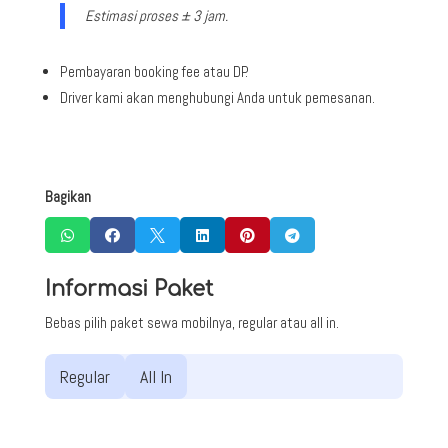
Estimasi proses ± 3 jam.
Pembayaran booking fee atau DP.
Driver kami akan menghubungi Anda untuk pemesanan.
Bagikan






Informasi Paket
Bebas pilih paket sewa mobilnya, regular atau all in.
Regular
All In