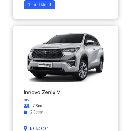
Rental Mobil
Innova Zenix V
MPV
7 Seat
2 Besar
Balikpapan