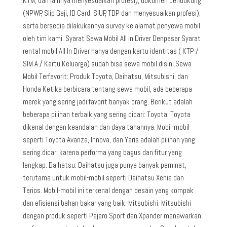
KTM, dan lainnya menyesuaikan profesi), dokumen pendukung
(NPWP, Slip Gaji, ID Card, SIUP, TDP dan menyesuaikan profesi),
serta bersedia dilakukannya survey ke alamat penyewa mobil
oleh tim kami. Syarat Sewa Mobil All In Driver Denpasar Syarat
rental mobil All In Driver hanya dengan kartu identitas ( KTP /
SIM A / Kartu Keluarga) sudah bisa sewa mobil disini.Sewa
Mobil Terfavorit: Produk Toyota, Daihatsu, Mitsubishi, dan
Honda Ketika berbicara tentang sewa mobil, ada beberapa
merek yang sering jadi favorit banyak orang. Berikut adalah
beberapa pilihan terbaik yang sering dicari: Toyota: Toyota
dikenal dengan keandalan dan daya tahannya. Mobil-mobil
seperti Toyota Avanza, Innova, dan Yaris adalah pilihan yang
sering dicari karena performa yang bagus dan fitur yang
lengkap. Daihatsu: Daihatsu juga punya banyak peminat,
terutama untuk mobil-mobil seperti Daihatsu Xenia dan
Terios. Mobil-mobil ini terkenal dengan desain yang kompak
dan efisiensi bahan bakar yang baik. Mitsubishi: Mitsubishi
dengan produk seperti Pajero Sport dan Xpander menawarkan