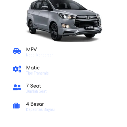
MPV

Model Kendaraan
Matic

Tipe Transmisi
7 Seat

Jumlah Seat
4 Besar

Kapasitas Bagasi