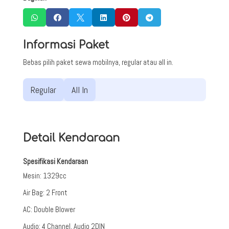






Informasi Paket
Bebas pilih paket sewa mobilnya, regular atau all in.
Regular
All In
Detail Kendaraan
Spesifikasi Kendaraan
Mesin
:
1329cc
Air Bag
:
2 Front
AC
:
Double Blower
Audio
:
4 Channel, Audio 2DIN