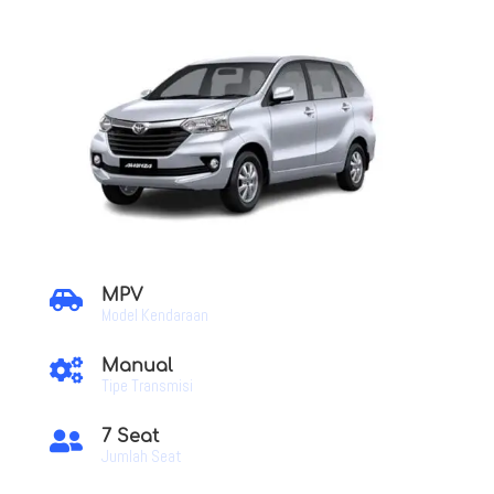
MPV

Model Kendaraan
Manual

Tipe Transmisi
7 Seat

Jumlah Seat