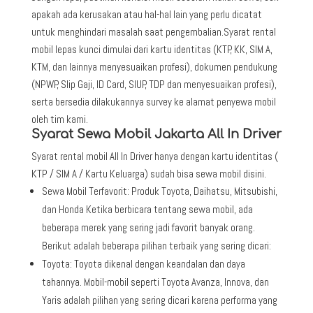
apakah ada kerusakan atau hal-hal lain yang perlu dicatat
untuk menghindari masalah saat pengembalian.Syarat rental
mobil lepas kunci dimulai dari kartu identitas (KTP, KK, SIM A,
KTM, dan lainnya menyesuaikan profesi), dokumen pendukung
(NPWP, Slip Gaji, ID Card, SIUP, TDP dan menyesuaikan profesi),
serta bersedia dilakukannya survey ke alamat penyewa mobil
oleh tim kami.
Syarat Sewa Mobil Jakarta All In Driver
Syarat rental mobil All In Driver hanya dengan kartu identitas (
KTP / SIM A / Kartu Keluarga) sudah bisa sewa mobil disini.
Sewa Mobil Terfavorit: Produk Toyota, Daihatsu, Mitsubishi,
dan Honda Ketika berbicara tentang sewa mobil, ada
beberapa merek yang sering jadi favorit banyak orang.
Berikut adalah beberapa pilihan terbaik yang sering dicari:
Toyota: Toyota dikenal dengan keandalan dan daya
tahannya. Mobil-mobil seperti Toyota Avanza, Innova, dan
Yaris adalah pilihan yang sering dicari karena performa yang