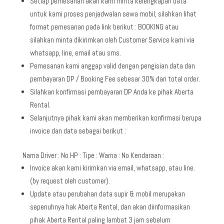
Setiap pemesanan akan kami minta kelengkapan data
untuk kami proses penjadwalan sewa mobil, silahkan lihat
format pemesanan pada link berikut : BOOKING atau
silahkan minta dikirimkan oleh Customer Service kami via
whatsapp, line, email atau sms.
Pemesanan kami anggap valid dengan pengisian data dan
pembayaran DP / Booking Fee sebesar 30% dari total order.
Silahkan konfirmasi pembayaran DP Anda ke pihak Aberta
Rental.
Selanjutnya pihak kami akan memberikan konfirmasi berupa
invoice dan data sebagai berikut :
Nama Driver : No HP : Tipe : Warna : No Kendaraan :
Invoice akan kami kirimkan via email, whatsapp, atau line.
(by request oleh customer).
Update atau perubahan data supir & mobil merupakan
sepenuhnya hak Aberta Rental, dan akan diinformasikan
pihak Aberta Rental paling lambat 3 jam sebelum