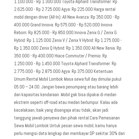
1.100.000 - Rp 1.300.000 Toyota Alphard Transformer: Rp
2.625.000 - Rp 2.725.000 Agya: Rp 225.000 Harga rental
mobil dengan driver (All-In): All New Avanza: Rp 350.000 - Rp
400.000 Grand Innova: Rp 575.000 - Rp 520.000 Innova
Reborn: Rp 825.000 - Rp 850.000 Innova Zenix G / Zenix G
Hybrid: Rp 1.125.000 Zenix V / Zenix V Hybrid: Rp 1.275.000 -
Rp 1.350.000 Zenix Q Hybrid: Rp 1.350.000 All New Xenia: Rp
350.000 - Rp 400.000 Hiace Commuter / Premio: Rp
1.250.000 - Rp 1.450.000 Toyota Alphard Transformer: Rp
2.775.000 - Rp 2.875.000 Agya: Rp 375.000 Ketentuan
Umum Rental Mobil Lombok Masa sewa full day dimulai pukul
05.00 – 24.00. Jangan bawa penumpang atau barang lebih
dari kapasitas kendaraan. Mobil gak bisa dipakai di medan
ekstrem seperti off-road atau medan berlumpur. Kalau ada
kecelakaan, baik yang disengaja atau tidak, akan jadi
tanggung jawab penyewa dan pihak rental.Cara Pemesanan
Sewa Mobil Lombok Untuk pesan sewa mobil, kamu hanya
perlu mengisi data lengkap dan membayar DP sekitar 30% dari