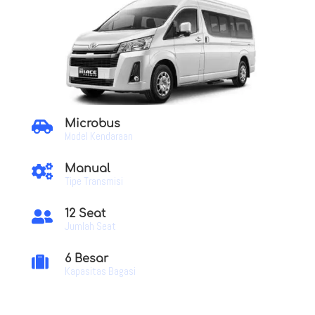
Microbus

Model Kendaraan
Manual

Tipe Transmisi
12 Seat

Jumlah Seat
6 Besar

Kapasitas Bagasi