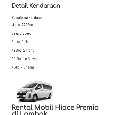
Detail Kendaraan
Spesifikasi Kendaraan
Mesin
:
2755cc
Gear
:
5 Speed
Brake
:
Disk
Air Bag
:
2 Front
AC
:
Double Blower
Audio
:
4 Channel
Rental Mobil Hiace Premio
di Lombok