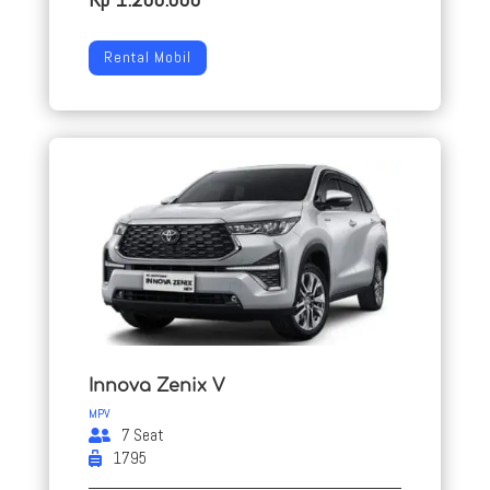
Rental Mobil
Innova Zenix V
MPV
7 Seat
1795