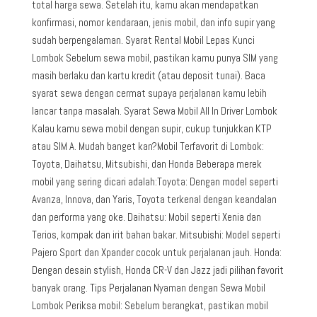
total harga sewa. Setelah itu, kamu akan mendapatkan
konfirmasi, nomor kendaraan, jenis mobil, dan info supir yang
sudah berpengalaman. Syarat Rental Mobil Lepas Kunci
Lombok Sebelum sewa mobil, pastikan kamu punya SIM yang
masih berlaku dan kartu kredit (atau deposit tunai). Baca
syarat sewa dengan cermat supaya perjalanan kamu lebih
lancar tanpa masalah. Syarat Sewa Mobil All In Driver Lombok
Kalau kamu sewa mobil dengan supir, cukup tunjukkan KTP
atau SIM A. Mudah banget kan?Mobil Terfavorit di Lombok:
Toyota, Daihatsu, Mitsubishi, dan Honda Beberapa merek
mobil yang sering dicari adalah:Toyota: Dengan model seperti
Avanza, Innova, dan Yaris, Toyota terkenal dengan keandalan
dan performa yang oke. Daihatsu: Mobil seperti Xenia dan
Terios, kompak dan irit bahan bakar. Mitsubishi: Model seperti
Pajero Sport dan Xpander cocok untuk perjalanan jauh. Honda:
Dengan desain stylish, Honda CR-V dan Jazz jadi pilihan favorit
banyak orang. Tips Perjalanan Nyaman dengan Sewa Mobil
Lombok Periksa mobil: Sebelum berangkat, pastikan mobil