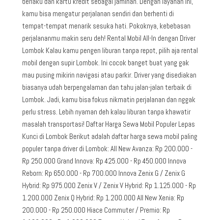
berlaku dan kartu kredit sebagai jaminan. Dengan layanan ini,
kamu bisa mengatur perjalanan sendiri dan berhenti di
tempat-tempat menarik sesuka hati. Pokoknya, kebebasan
perjalananmu makin seru deh! Rental Mobil All-In dengan Driver
Lombok Kalau kamu pengen liburan tanpa repot, pilih aja rental
mobil dengan supir Lombok. Ini cocok banget buat yang gak
mau pusing mikirin navigasi atau parkir. Driver yang disediakan
biasanya udah berpengalaman dan tahu jalan-jalan terbaik di
Lombok. Jadi, kamu bisa fokus nikmatin perjalanan dan nggak
perlu stress. Lebih nyaman deh kalau liburan tanpa khawatir
masalah transportasi! Daftar Harga Sewa Mobil Populer Lepas
Kunci di Lombok Berikut adalah daftar harga sewa mobil paling
populer tanpa driver di Lombok: All New Avanza: Rp 200.000 -
Rp 250.000 Grand Innova: Rp 425.000 - Rp 450.000 Innova
Reborn: Rp 650.000 - Rp 700.000 Innova Zenix G / Zenix G
Hybrid: Rp 975.000 Zenix V / Zenix V Hybrid: Rp 1.125.000 - Rp
1.200.000 Zenix Q Hybrid: Rp 1.200.000 All New Xenia: Rp
200.000 - Rp 250.000 Hiace Commuter / Premio: Rp