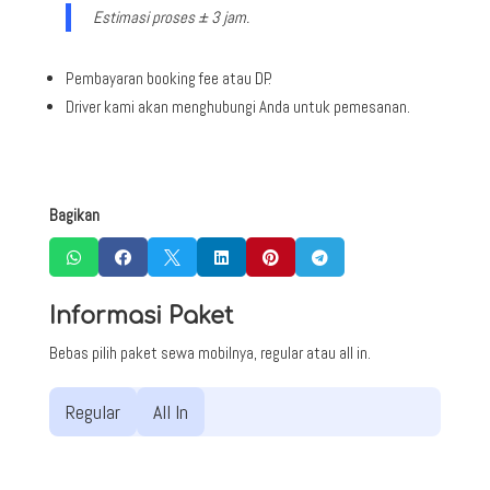
Estimasi proses ± 3 jam.
Pembayaran booking fee atau DP.
Driver kami akan menghubungi Anda untuk pemesanan.
Bagikan






Informasi Paket
Bebas pilih paket sewa mobilnya, regular atau all in.
Regular
All In