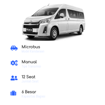
Microbus

Model Kendaraan
Manual

Tipe Transmisi
12 Seat

Jumlah Seat
6 Besar

Kapasitas Bagasi