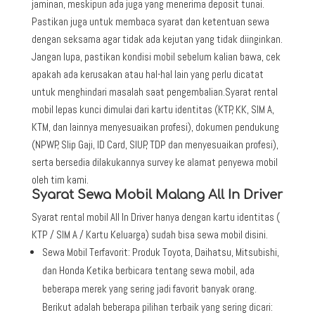
jaminan, meskipun ada juga yang menerima deposit tunai.
Pastikan juga untuk membaca syarat dan ketentuan sewa
dengan seksama agar tidak ada kejutan yang tidak diinginkan.
Jangan lupa, pastikan kondisi mobil sebelum kalian bawa, cek
apakah ada kerusakan atau hal-hal lain yang perlu dicatat
untuk menghindari masalah saat pengembalian.Syarat rental
mobil lepas kunci dimulai dari kartu identitas (KTP, KK, SIM A,
KTM, dan lainnya menyesuaikan profesi), dokumen pendukung
(NPWP, Slip Gaji, ID Card, SIUP, TDP dan menyesuaikan profesi),
serta bersedia dilakukannya survey ke alamat penyewa mobil
oleh tim kami.
Syarat Sewa Mobil Malang All In Driver
Syarat rental mobil All In Driver hanya dengan kartu identitas (
KTP / SIM A / Kartu Keluarga) sudah bisa sewa mobil disini.
Sewa Mobil Terfavorit: Produk Toyota, Daihatsu, Mitsubishi,
dan Honda Ketika berbicara tentang sewa mobil, ada
beberapa merek yang sering jadi favorit banyak orang.
Berikut adalah beberapa pilihan terbaik yang sering dicari: