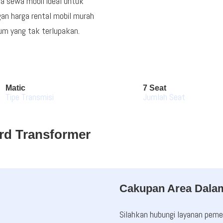
sa sewa mobil ideal untuk
gan harga rental mobil murah
m yang tak terlupakan.
Matic
7 Seat
Tipe Transmisi
Jumlah Seat
rd Transformer
Cakupan Area Dala
Silahkan hubungi layanan pe