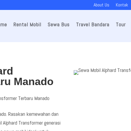
About Us
Kontak
ome
Rental Mobil
Sewa Bus
Travel Bandara
Tour
ard
aru Manado
ansformer Terbaru Manado
anado. Rasakan kemewahan dan
l Alphard Transformer generasi