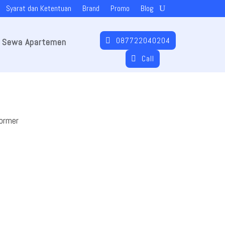
Syarat dan Ketentuan
Brand
Promo
Blog
087722040204
Sewa Apartemen
Call