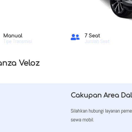
Manual
7 Seat

Tipe Transmisi
Jumlah Seat
anza Veloz
Cakupan Area Da
Silahkan hubungi layanan pe
sewa mobil.