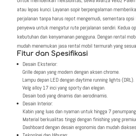
Untuk memberikan fleksibilitas, sewa Avanza Veloz Palem
atau lepas kunci. Layanan sopir berpengalaman memberik
perjalanan tanpa harus repot mengemudi, sementara opsi
penyewa untuk mengatur rute perjalanan sendiri. Kedua op
kebutuhan dan kenyamanan pengguna. Dengan rental mobi
mudah menemukan jasa rental mobil termurah yang sesuai
Fitur dan Spesifikasi
Desain Eksterior:
Grille depan yang modern dengan aksen chrome.
Lampu depan LED dengan daytime running lights (DRL).
Velg alloy 17 inci yang sporty dan elegan.
Desain bodi yang dinamis dan aerodinamis.
Desain Interior:
Kabin yang luas dan nyaman untuk hingga 7 penumpang
Material berkualitas tinggi dengan finishing yang premi
Dashboard dengan desain ergonomis dan mudah diakses
Teknologi dan Hiburan: