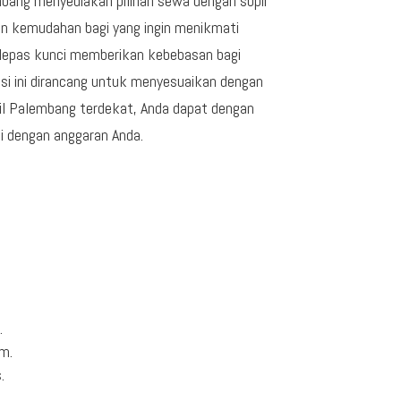
bang menyediakan pilihan sewa dengan sopir
an kemudahan bagi yang ingin menikmati
 lepas kunci memberikan kebebasan bagi
si ini dirancang untuk menyesuaikan dengan
l Palembang terdekat, Anda dapat dengan
 dengan anggaran Anda.
.
um.
.