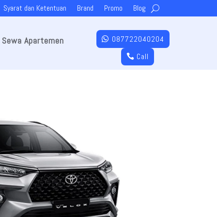
Syarat dan Ketentuan
Brand
Promo
Blog
087722040204
Sewa Apartemen
Call