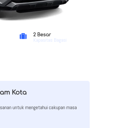
2 Besar

Kapasitas Bagasi
lam Kota
mesanan untuk mengetahui cakupan masa