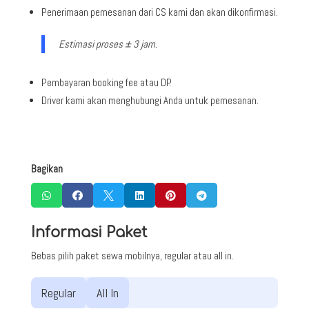
Penerimaan pemesanan dari CS kami dan akan dikonfirmasi.
Estimasi proses ± 3 jam.
Pembayaran booking fee atau DP.
Driver kami akan menghubungi Anda untuk pemesanan.
Bagikan






Informasi Paket
Bebas pilih paket sewa mobilnya, regular atau all in.
Regular
All In