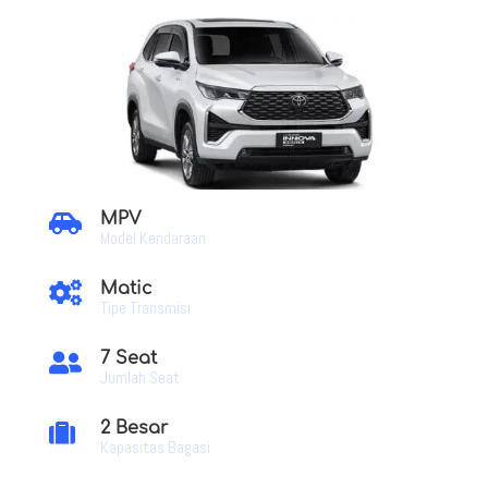
MPV

Model Kendaraan
Matic

Tipe Transmisi
7 Seat

Jumlah Seat
2 Besar

Kapasitas Bagasi