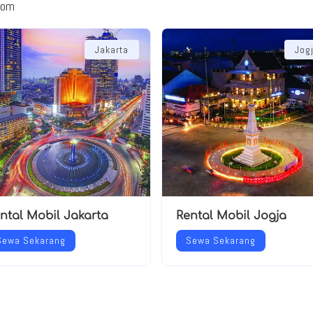
com
Jakarta
Jog
ntal Mobil Jakarta
Rental Mobil Jogja
Sewa Sekarang
Sewa Sekarang