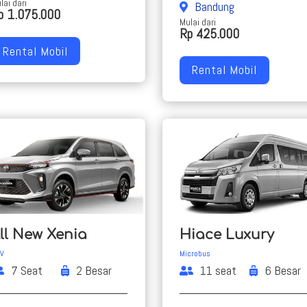
lai dari
Bandung
p 1.075.000
Mulai dari
Rp 425.000
Rental Mobil
Rental Mobil
ll New Xenia
Hiace Luxury
V
Microbus
7 Seat
2 Besar
11 seat
6 Besar