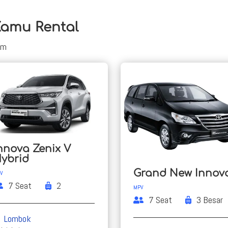
Kamu Rental
om
nnova Zenix V
ybrid
Grand New Innov
V
7 Seat
2
MPV
7 Seat
3 Besar
Lombok