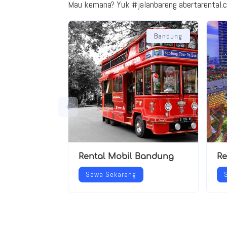
Mau kemana? Yuk #jalanbareng abertarental.
Bandung
Rental Mobil Bandung
Re
Sewa Sekarang