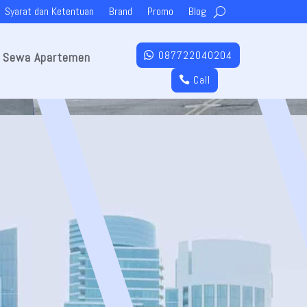
Syarat dan Ketentuan
Brand
Promo
Blog
087722040204
Sewa Apartemen
Call