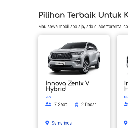
Pilihan Terbaik Untuk 
Mau sewa mobil apa aja, ada di Abertarental.c
Innova Zenix V
I
Hybrid
H
MPV
MP
7 Seat
2 Besar
Samarinda