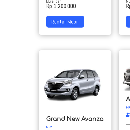
Mulai dari
Mu
Rp 1.200.000
R
Rental Mobil
A
MP
Grand New Avanza
MPV