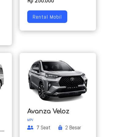
Rp 250.000
Rental Mobil
Avanza Veloz
MPV
7 Seat
2 Besar