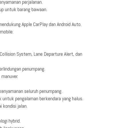
kenyamanan perjalanan.
up untuk barang bawaan.
mendukung Apple CarPlay dan Android Auto.
mobile.
ollision System, Lane Departure Alert, dan
perlindungan penumpang.
 manuver.
k kenyamanan seluruh penumpang.
k untuk pengalaman berkendara yang halus.
kondisi jalan.
ogi hybrid.