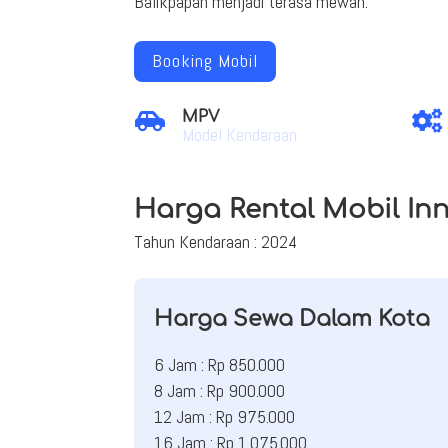
Balikpapan menjadi terasa mewah.
Booking Mobil
MPV


Model Kendaraan
Harga Rental Mobil In
Tahun Kendaraan : 2024
Harga Sewa Dalam Kota
6 Jam : Rp 850.000
8 Jam : Rp 900.000
12 Jam : Rp 975.000
16 Jam : Rp 1.075.000