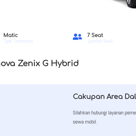
Matic
7 Seat

Tipe Transmisi
Jumlah Seat
nova Zenix G Hybrid
Cakupan Area Da
Silahkan hubungi layanan pe
sewa mobil.