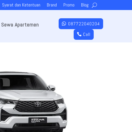
Syarat dan Ketentuan
Brand
Promo
Blog
087722040204
Sewa Apartemen
Call