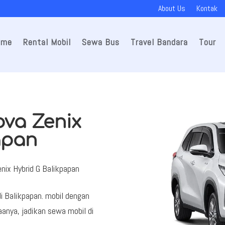
About Us
Kontak
ome
Rental Mobil
Sewa Bus
Travel Bandara
Tour
ova Zenix
apan
enix Hybrid G Balikpapan
di Balikpapan. mobil dengan
aanya, jadikan sewa mobil di