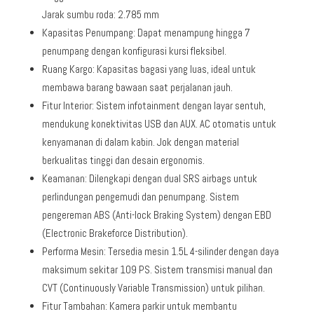
Jarak sumbu roda: 2.785 mm
Kapasitas Penumpang: Dapat menampung hingga 7
penumpang dengan konfigurasi kursi fleksibel.
Ruang Kargo: Kapasitas bagasi yang luas, ideal untuk
membawa barang bawaan saat perjalanan jauh.
Fitur Interior: Sistem infotainment dengan layar sentuh,
mendukung konektivitas USB dan AUX. AC otomatis untuk
kenyamanan di dalam kabin. Jok dengan material
berkualitas tinggi dan desain ergonomis.
Keamanan: Dilengkapi dengan dual SRS airbags untuk
perlindungan pengemudi dan penumpang. Sistem
pengereman ABS (Anti-lock Braking System) dengan EBD
(Electronic Brakeforce Distribution).
Performa Mesin: Tersedia mesin 1.5L 4-silinder dengan daya
maksimum sekitar 109 PS. Sistem transmisi manual dan
CVT (Continuously Variable Transmission) untuk pilihan.
Fitur Tambahan: Kamera parkir untuk membantu