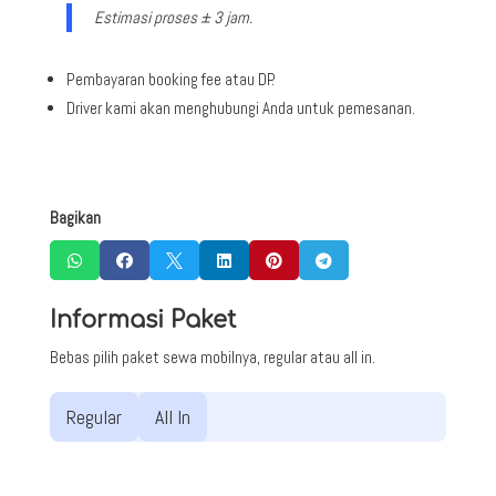
Estimasi proses ± 3 jam.
Pembayaran booking fee atau DP.
Driver kami akan menghubungi Anda untuk pemesanan.
Bagikan






Informasi Paket
Bebas pilih paket sewa mobilnya, regular atau all in.
Regular
All In