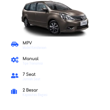
MPV

Model Kendaraan
Manual

Tipe Transmisi
7 Seat

Jumlah Seat
2 Besar

Kapasitas Bagasi