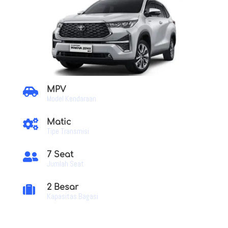
MPV

Model Kendaraan
Matic

Tipe Transmisi
7 Seat

Jumlah Seat
2 Besar

Kapasitas Bagasi