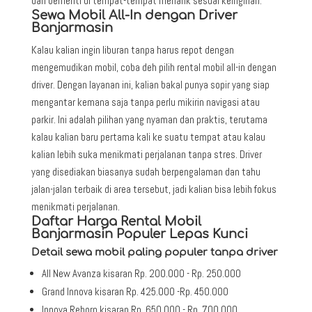
dan berhenti di tempat-tempat menarik sesuai keinginan.
Sewa Mobil All-In dengan Driver
Banjarmasin
Kalau kalian ingin liburan tanpa harus repot dengan
mengemudikan mobil, coba deh pilih rental mobil all-in dengan
driver. Dengan layanan ini, kalian bakal punya sopir yang siap
mengantar kemana saja tanpa perlu mikirin navigasi atau
parkir. Ini adalah pilihan yang nyaman dan praktis, terutama
kalau kalian baru pertama kali ke suatu tempat atau kalau
kalian lebih suka menikmati perjalanan tanpa stres. Driver
yang disediakan biasanya sudah berpengalaman dan tahu
jalan-jalan terbaik di area tersebut, jadi kalian bisa lebih fokus
menikmati perjalanan.
Daftar Harga Rental Mobil
Banjarmasin Populer Lepas Kunci
Detail sewa mobil paling populer tanpa driver
All New Avanza kisaran Rp. 200.000 - Rp. 250.000
Grand Innova kisaran Rp. 425.000 -Rp. 450.000
Innova Reborn kisaran Rp. 650.000 - Rp. 700.000