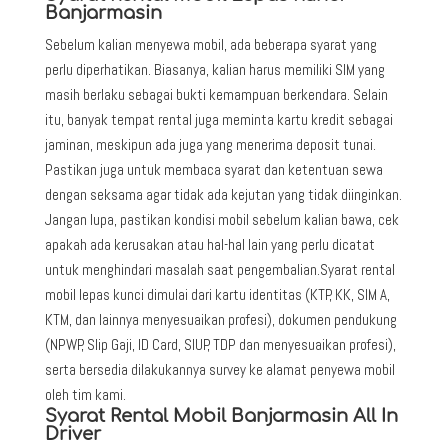
Banjarmasin
Sebelum kalian menyewa mobil, ada beberapa syarat yang
perlu diperhatikan. Biasanya, kalian harus memiliki SIM yang
masih berlaku sebagai bukti kemampuan berkendara. Selain
itu, banyak tempat rental juga meminta kartu kredit sebagai
jaminan, meskipun ada juga yang menerima deposit tunai.
Pastikan juga untuk membaca syarat dan ketentuan sewa
dengan seksama agar tidak ada kejutan yang tidak diinginkan.
Jangan lupa, pastikan kondisi mobil sebelum kalian bawa, cek
apakah ada kerusakan atau hal-hal lain yang perlu dicatat
untuk menghindari masalah saat pengembalian.Syarat rental
mobil lepas kunci dimulai dari kartu identitas (KTP, KK, SIM A,
KTM, dan lainnya menyesuaikan profesi), dokumen pendukung
(NPWP, Slip Gaji, ID Card, SIUP, TDP dan menyesuaikan profesi),
serta bersedia dilakukannya survey ke alamat penyewa mobil
oleh tim kami.
Syarat Rental Mobil Banjarmasin All In
Driver