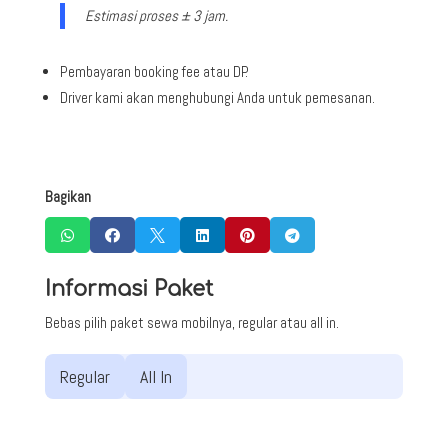
Estimasi proses ± 3 jam.
Pembayaran booking fee atau DP.
Driver kami akan menghubungi Anda untuk pemesanan.
Bagikan






Informasi Paket
Bebas pilih paket sewa mobilnya, regular atau all in.
Regular
All In