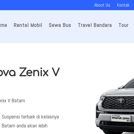
About Us
Kontak
ome
Rental Mobil
Sewa Bus
Travel Bandara
Tour
ova Zenix V
Zenix V Batam
 Suspensi terbaik di kelasnya
i Batam anda akan lebih