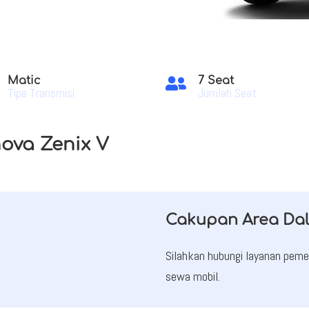
Matic
7 Seat

Tipe Transmisi
Jumlah Seat
nova Zenix V
Cakupan Area Da
Silahkan hubungi layanan pe
sewa mobil.