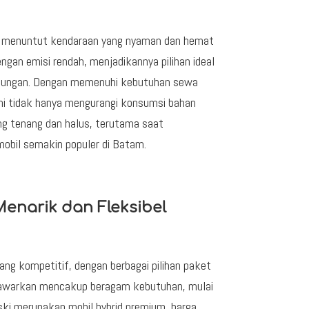
a menuntut kendaraan yang nyaman dan hemat
ngan emisi rendah, menjadikannya pilihan ideal
unungan. Dengan memenuhi kebutuhan sewa
ini tidak hanya mengurangi konsumsi bahan
ng tenang dan halus, terutama saat
mobil semakin populer di Batam.
enarik dan Fleksibel
ng kompetitif, dengan berbagai pilihan paket
ditawarkan mencakup beragam kebutuhan, mulai
eski merupakan mobil hybrid premium, harga