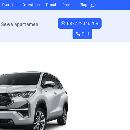
Syarat dan Ketentuan
Brand
Promo
Blog
087722040204
Sewa Apartemen
Call