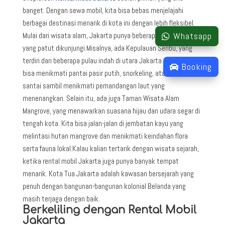
banget. Dengan sewa mobil, kita bisa bebas menjelajahi
berbagai destinasi menarik di kota ini dengan lebih fleksibel.
Whatsapp
Mulai dari wisata alam, Jakarta punya beberapa tempat keren
yang patut dikunjungi.Misalnya, ada Kepulauan Seribu, yang
terdiri dari beberapa pulau indah di utara Jakarta. Di sini, kita
Booking
bisa menikmati pantai pasir putih, snorkeling, atau cuma
santai sambil menikmati pemandangan laut yang
menenangkan. Selain itu, ada juga Taman Wisata Alam
Mangrove, yang menawarkan suasana hijau dan udara segar di
tengah kota. Kita bisa jalan-jalan di jembatan kayu yang
melintasi hutan mangrove dan menikmati keindahan flora
serta fauna lokal.Kalau kalian tertarik dengan wisata sejarah,
ketika rental mobil Jakarta juga punya banyak tempat
menarik. Kota Tua Jakarta adalah kawasan bersejarah yang
penuh dengan bangunan-bangunan kolonial Belanda yang
masih terjaga dengan baik.
Berkeliling dengan Rental Mobil
Jakarta