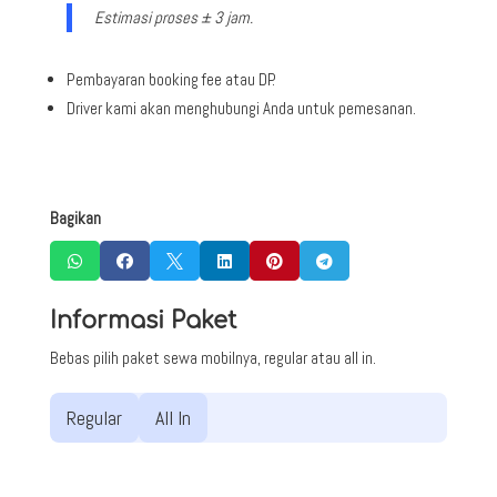
Estimasi proses ± 3 jam.
Pembayaran booking fee atau DP.
Driver kami akan menghubungi Anda untuk pemesanan.
Bagikan






Informasi Paket
Bebas pilih paket sewa mobilnya, regular atau all in.
Regular
All In