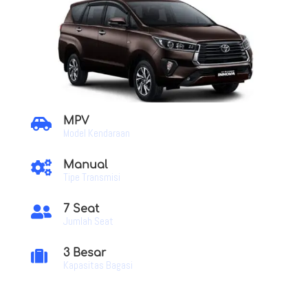
MPV

Model Kendaraan
Manual

Tipe Transmisi
7 Seat

Jumlah Seat
3 Besar

Kapasitas Bagasi