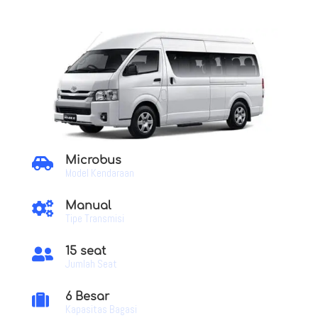
Microbus

Model Kendaraan
Manual

Tipe Transmisi
15 seat

Jumlah Seat
6 Besar

Kapasitas Bagasi