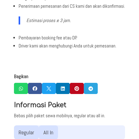
Penerimaan pemesanan dari CS kami dan akan dikonfirmasi.
Estimasi proses ± 3 jam.
Pembayaran booking fee atau DP.
Driver kami akan menghubungi Anda untuk pemesanan.
Bagikan






Informasi Paket
Bebas pilih paket sewa mobilnya, regular atau all in.
Regular
All In