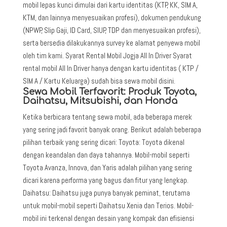
mobil lepas kunci dimulai dari kartu identitas (KTP, KK, SIM A,
KTM, dan lainnya menyesuaikan profesi), dokumen pendukung
(NPWP, Slip Gaji, ID Card, SIUP, TDP dan menyesuaikan profesi),
serta bersedia dilakukannya survey ke alamat penyewa mobil
oleh tim kami. Syarat Rental Mobil Jogja All In Driver Syarat
rental mobil All In Driver hanya dengan kartu identitas ( KTP /
SIM A / Kartu Keluarga) sudah bisa sewa mobil disini.
Sewa Mobil Terfavorit: Produk Toyota,
Daihatsu, Mitsubishi, dan Honda
Ketika berbicara tentang sewa mobil, ada beberapa merek
yang sering jadi favorit banyak orang. Berikut adalah beberapa
pilihan terbaik yang sering dicari: Toyota: Toyota dikenal
dengan keandalan dan daya tahannya. Mobil-mobil seperti
Toyota Avanza, Innova, dan Yaris adalah pilihan yang sering
dicari karena performa yang bagus dan fitur yang lengkap.
Daihatsu: Daihatsu juga punya banyak peminat, terutama
untuk mobil-mobil seperti Daihatsu Xenia dan Terios. Mobil-
mobil ini terkenal dengan desain yang kompak dan efisiensi