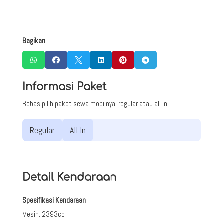
Bagikan






Informasi Paket
Bebas pilih paket sewa mobilnya, regular atau all in.
Regular
All In
Detail Kendaraan
Spesifikasi Kendaraan
Mesin
:
2393cc