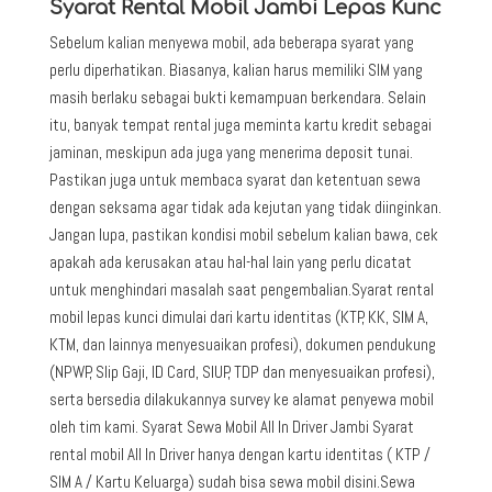
Syarat Rental Mobil Jambi Lepas Kunc
Sebelum kalian menyewa mobil, ada beberapa syarat yang
perlu diperhatikan. Biasanya, kalian harus memiliki SIM yang
masih berlaku sebagai bukti kemampuan berkendara. Selain
itu, banyak tempat rental juga meminta kartu kredit sebagai
jaminan, meskipun ada juga yang menerima deposit tunai.
Pastikan juga untuk membaca syarat dan ketentuan sewa
dengan seksama agar tidak ada kejutan yang tidak diinginkan.
Jangan lupa, pastikan kondisi mobil sebelum kalian bawa, cek
apakah ada kerusakan atau hal-hal lain yang perlu dicatat
untuk menghindari masalah saat pengembalian.Syarat rental
mobil lepas kunci dimulai dari kartu identitas (KTP, KK, SIM A,
KTM, dan lainnya menyesuaikan profesi), dokumen pendukung
(NPWP, Slip Gaji, ID Card, SIUP, TDP dan menyesuaikan profesi),
serta bersedia dilakukannya survey ke alamat penyewa mobil
oleh tim kami. Syarat Sewa Mobil All In Driver Jambi Syarat
rental mobil All In Driver hanya dengan kartu identitas ( KTP /
SIM A / Kartu Keluarga) sudah bisa sewa mobil disini.Sewa