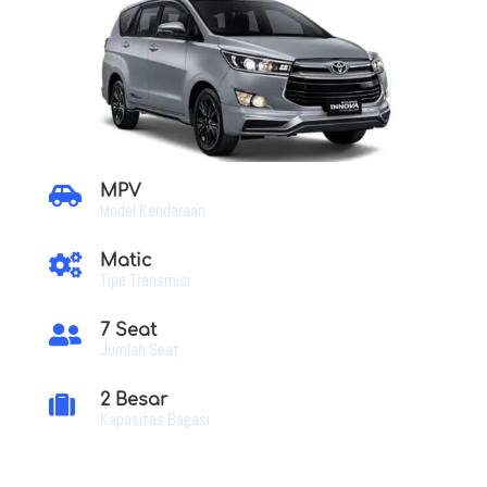
MPV

Model Kendaraan
Matic

Tipe Transmisi
7 Seat

Jumlah Seat
2 Besar

Kapasitas Bagasi