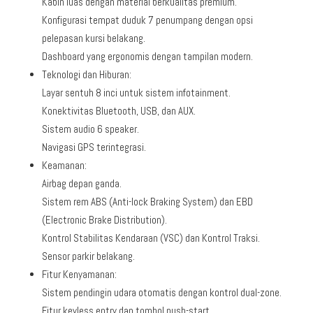
Kabin luas dengan material berkualitas premium.
Konfigurasi tempat duduk 7 penumpang dengan opsi
pelepasan kursi belakang.
Dashboard yang ergonomis dengan tampilan modern.
Teknologi dan Hiburan:
Layar sentuh 8 inci untuk sistem infotainment.
Konektivitas Bluetooth, USB, dan AUX.
Sistem audio 6 speaker.
Navigasi GPS terintegrasi.
Keamanan:
Airbag depan ganda.
Sistem rem ABS (Anti-lock Braking System) dan EBD
(Electronic Brake Distribution).
Kontrol Stabilitas Kendaraan (VSC) dan Kontrol Traksi.
Sensor parkir belakang.
Fitur Kenyamanan:
Sistem pendingin udara otomatis dengan kontrol dual-zone.
Fitur keyless entry dan tombol push-start.