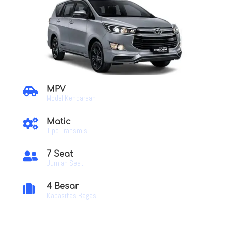
MPV

Model Kendaraan
Matic

Tipe Transmisi
7 Seat

Jumlah Seat
4 Besar

Kapasitas Bagasi