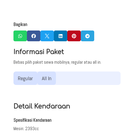
Bagikan






Informasi Paket
Bebas pilih paket sewa mobilnya, regular atau all in.
Regular
All In
Detail Kendaraan
Spesifikasi Kendaraan
Mesin
:
2393cc